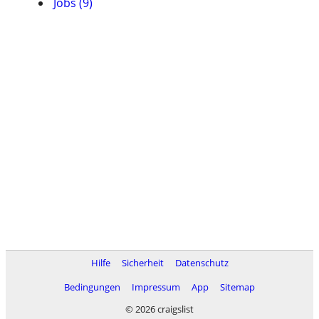
Jobs (9)
Hilfe
Sicherheit
Datenschutz
Bedingungen
Impressum
App
Sitemap
© 2026 craigslist