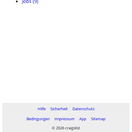
Jobs (9)
Hilfe
Sicherheit
Datenschutz
Bedingungen
Impressum
App
Sitemap
© 2026 craigslist