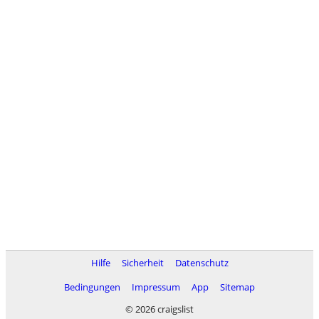
Hilfe
Sicherheit
Datenschutz
Bedingungen
Impressum
App
Sitemap
© 2026 craigslist