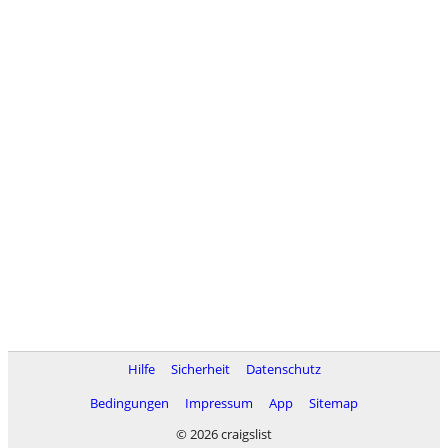
Hilfe
Sicherheit
Datenschutz
Bedingungen
Impressum
App
Sitemap
© 2026 craigslist