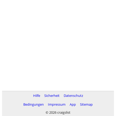
Hilfe
Sicherheit
Datenschutz
Bedingungen
Impressum
App
Sitemap
© 2026 craigslist