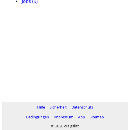
Jobs (9)
Hilfe
Sicherheit
Datenschutz
Bedingungen
Impressum
App
Sitemap
© 2026 craigslist