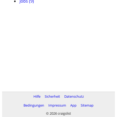
Jobs (9)
Hilfe
Sicherheit
Datenschutz
Bedingungen
Impressum
App
Sitemap
© 2026 craigslist