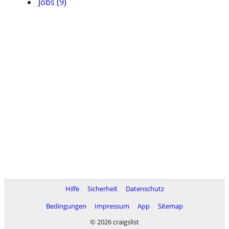
Jobs (9)
Hilfe
Sicherheit
Datenschutz
Bedingungen
Impressum
App
Sitemap
© 2026 craigslist