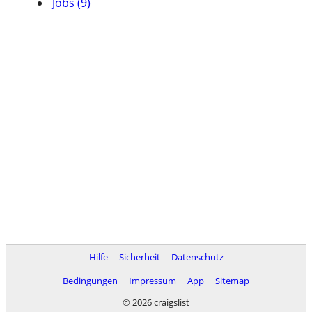
Jobs (9)
Hilfe
Sicherheit
Datenschutz
Bedingungen
Impressum
App
Sitemap
© 2026 craigslist