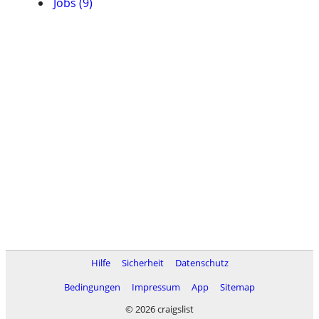
Jobs (9)
Hilfe
Sicherheit
Datenschutz
Bedingungen
Impressum
App
Sitemap
© 2026 craigslist