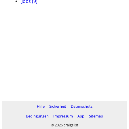
Jobs (9)
Hilfe
Sicherheit
Datenschutz
Bedingungen
Impressum
App
Sitemap
© 2026 craigslist