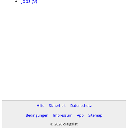
Jobs (9)
Hilfe
Sicherheit
Datenschutz
Bedingungen
Impressum
App
Sitemap
© 2026 craigslist