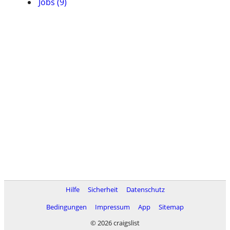
Jobs (9)
Hilfe
Sicherheit
Datenschutz
Bedingungen
Impressum
App
Sitemap
© 2026 craigslist