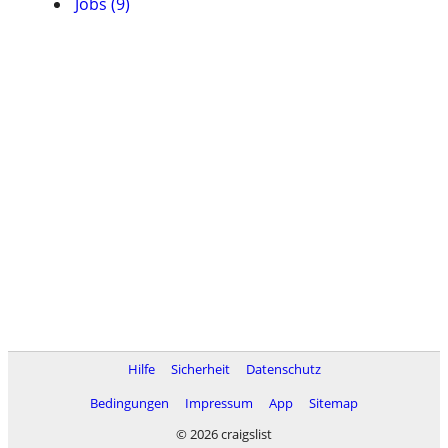
Jobs (9)
Hilfe
Sicherheit
Datenschutz
Bedingungen
Impressum
App
Sitemap
© 2026 craigslist